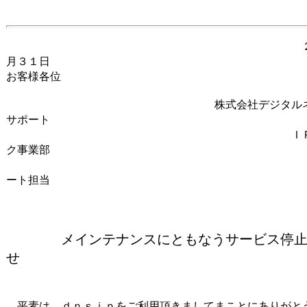
２００２
月３１日
お客様各位
株式会社デジタルネット
サポート
ＩＰネット
ク事業部
お客様サ
ート担当
メインテナンスにともなうサービス停
せ
平素は、ｄｎｓｉｐをご利用頂きましてまことにありがと