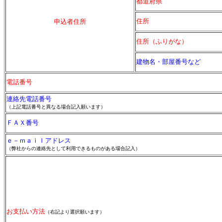
都道府県
住所
申込者住所
住所（ふりがな）
建物名・部屋番号など
電話番号
連絡先電話番号
（上記電話番号と異なる場合記入願います）
ＦＡＸ番号
ｅ－ｍａｉｌアドレス
（弊社からの連絡先として利用できるものがある場合記入）
お支払い方法
（右記より選択願います）