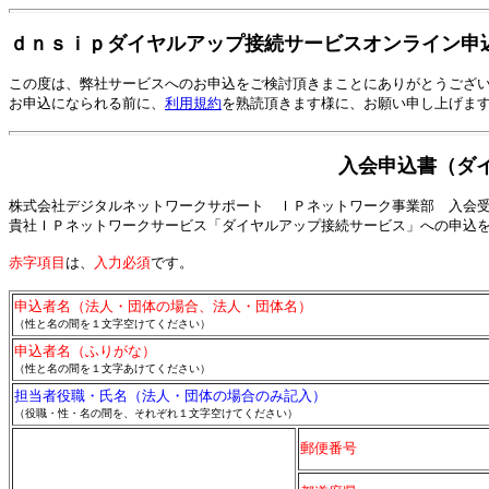
ｄｎｓｉｐダイヤルアップ接続サービスオンライン申
この度は、弊社サービスへのお申込をご検討頂きまことにありがとうござ
お申込になられる前に、
利用規約
を熟読頂きます様に、お願い申し上げま
入会申込書（ダ
株式会社デジタルネットワークサポート ＩＰネットワーク事業部 入会
貴社ＩＰネットワークサービス「ダイヤルアップ接続サービス」への申込
赤字項目
は、
入力必須
です。
申込者名（法人・団体の場合、法人・団体名）
（性と名の間を１文字空けてください）
申込者名（ふりがな）
（性と名の間を１文字あけてください）
担当者役職・氏名（法人・団体の場合のみ記入）
（役職・性・名の間を、それぞれ１文字空けてください）
郵便番号