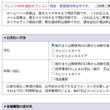
フレッツADSL接続オプション
現在 新規受付停止中です。
ご利用ご希
ホームページ容量は、最大５００ＭＢまで増設可能です。（それ以上を
メール容量は、最大２００ＭＢまで増設可能です。（それ以上をご希望
ダイヤルアップ接続の際、弊社接続料は無料ですが、通信会社の電話料
▼お支払い方法
銀行または郵便局の口座から自動引落
月払
クレジットカード
コンビニエンスストア
銀行または郵便局の口座から自動引落
請求書発行によるお支払（銀行 又は
年間一括払
クレジットカード
現金書留
口座引落をご希望の場合、お手続きが完了するまで２～３ヶ月を要しま
それまでのご利用料金は、請求書発行による、銀行又はコンビニエンス
▼各種書類の送付先