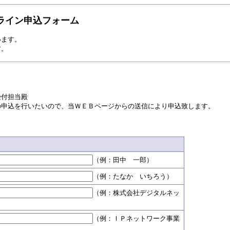
ライン申込フォーム
います。
す。
）
受付担当殿
の申込を行いたいので、当ＷＥＢページからの送信により申込致します。
（例：田中 一郎）
（例：たなか いちろう）
（例：株式会社デジタルネッ
（例：ＩＰネットワーク事業