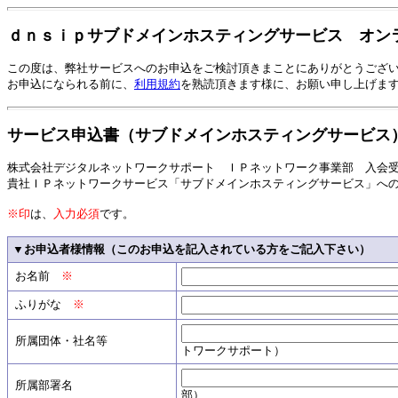
ｄｎｓｉｐサブドメインホスティングサービス オン
この度は、弊社サービスへのお申込をご検討頂きまことにありがとうござ
お申込になられる前に、
利用規約
を熟読頂きます様に、お願い申し上げま
サービス申込書（サブドメインホスティングサービス
株式会社デジタルネットワークサポート ＩＰネットワーク事業部 入会
貴社ＩＰネットワークサービス「サブドメインホスティングサービス」へ
※印
は、
入力必須
です。
▼お申込者様情報（このお申込を記入されている方をご記入下さい）
お名前
※
ふりがな
※
所属団体・社名等
トワークサポート）
所属部署名
部）