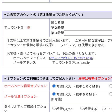
▼ご希望アカウント名（第３希望までご記入ください）
第１希望
アカウント名
※
第２希望
第３希望
３文字以上で第３希望までご記入願います。 ご利用可能な文字は、ア
アカウントの最初と最後の文字に－（ハイフン）は使用できません。
お客様へ割り当てられるアドレスは、下記の通りとなります。
ホームページアドレス
http://アカウント名.dnsip.ne.jp
メールアドレス アカウント名@dnsip.ne.jp
▼オプションのご利用につきましてご記入下さい
赤字は有料オプション
ホームページ容量オプション
希望しない（標準１００ＭＢ）
希望しない（標準５０ＭＢ）
メール容量オプション
加可能）
ダイヤルアップ接続オプショ
希望しない
希望する （ＡＰ：東京
ン