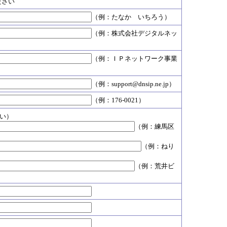
ださい
（例：たなか いちろう）
（例：株式会社デジタルネッ
（例：ＩＰネットワーク事業
（例：support@dnsip.ne.jp）
（例：176-0021）
い）
（例：練馬区
（例：ねり
（例：荒井ビ