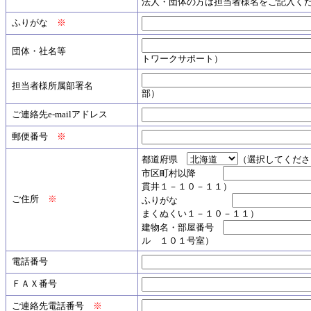
法人・団体の方は担当者様名をご記入く
ふりがな
※
団体・社名等
トワークサポート）
担当者様所属部署名
部）
ご連絡先e-mailアドレス
郵便番号
※
都道府県
（選択してくださ
市区町村以降
貫井１－１０－１１）
ご住所
※
ふりがな
まくぬくい１－１０－１１）
建物名・部屋番号
ル １０１号室）
電話番号
ＦＡＸ番号
ご連絡先電話番号
※