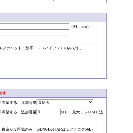
（例：taro）
ルファベット・数字・－（ハイフン）のみです。
です
希望する 追加容量
希望する 追加容量
ＭＢ（最大１５０ＭＢ追
０３区域のみ ISDN64K/PIAFS2.1/アナログ56k）