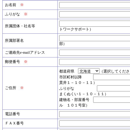
お名前
※
ふりがな
※
所属団体・社名等
トワークサポート）
所属部署名
部）
ご連絡先e-mailアドレス
郵便番号
※
都道府県
（選択してくださ
市区町村以降
貫井１－１０－１１）
ご住所
※
ふりがな
まくぬくい１－１０－１１）
建物名・部屋番号
ル １０１号室）
電話番号
ＦＡＸ番号