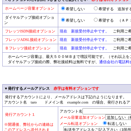
ホームページ容量オプション
希望しない
希望する 追加す
ダイヤルアップ接続オプショ
希望しない
希望する （ＡＰ：東京
ン
フレッツISDN接続オプション
現在 新規受付停止中です。
ご利用ご希
フレッツADSL接続オプション
現在 新規受付停止中です。
ご利用ご希
Ｂフレッツ接続オプション
現在 新規受付停止中です。
ご利用ご希
ホームページ容量は、最大５００ＭＢまで増設可能です。（それ以上を
ダイヤルアップ接続の際、弊社接続料は無料ですが、
通信会社の電話料
▼発行するメールアドレス
赤字は有料オプションです
発行するアカウントにより、メールアドレスは下記のようになります。
アカウント名 taro ドメイン名 example.com の場合、発行されるアドレ
アカウント名
発行アカウント１
メール容量追加オプション
メール転送オプション
転送しな
※開通後、弊社からの連絡は
このアドレスへ送付されま