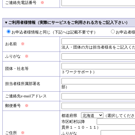
ご連絡先電話番号
※
▼ご利用者様情報（実際にサービスをご利用される方をご記入下さい）
お申込者様情報と同じ（下記へは記載不要です）
お申込者
お名前
※
法人・団体の方は担当者様名をご記入く
ふりがな
※
団体・社名等
トワークサポート）
担当者様所属部署名
部）
ご連絡先e-mailアドレス
郵便番号
※
都道府県
（選択してくださ
市区町村以降
貫井１－１０－１１）
ご住所
※
ふりがな