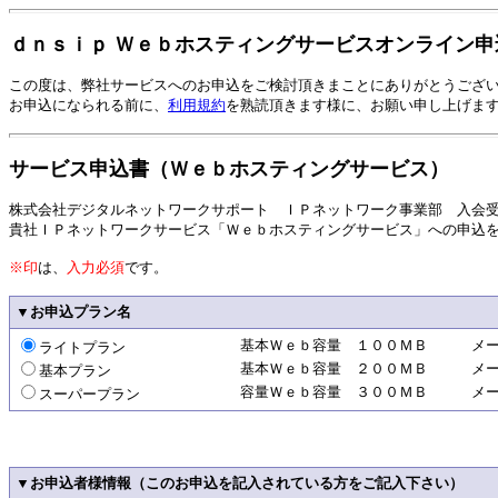
ｄｎｓｉｐ Ｗｅｂホスティングサービスオンライン申
この度は、弊社サービスへのお申込をご検討頂きまことにありがとうござ
お申込になられる前に、
利用規約
を熟読頂きます様に、お願い申し上げま
サービス申込書（Ｗｅｂホスティングサービス）
株式会社デジタルネットワークサポート ＩＰネットワーク事業部 入会
貴社ＩＰネットワークサービス「Ｗｅｂホスティングサービス」への申込
※印
は、
入力必須
です。
▼お申込プラン名
基本Ｗｅｂ容量 １００ＭＢ メール
ライトプラン
基本Ｗｅｂ容量 ２００ＭＢ メール
基本プラン
容量Ｗｅｂ容量 ３００ＭＢ メール
スーパープラン
▼お申込者様情報（このお申込を記入されている方をご記入下さい）