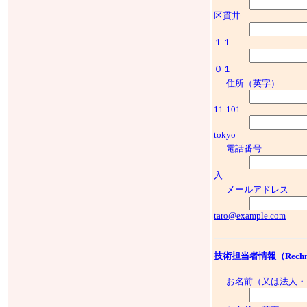
区貫井
１１
０１
住所（英字）
11-101
tokyo
電話番号
入
メールアドレス
taro@example.com
技術担当者情報（Rechnical
お名前（又は法人・