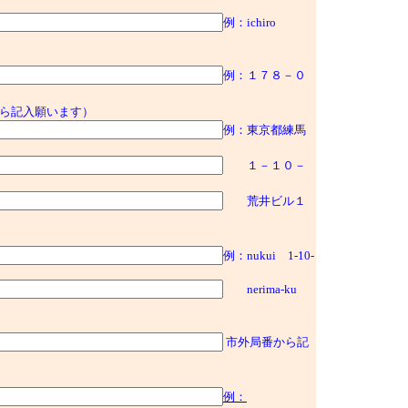
例：ichiro
例：１７８－０
ら記入願います）
例：東京都練馬
１－１０－
荒井ビル１
例：nukui 1-10-
nerima-ku
市外局番から記
例：