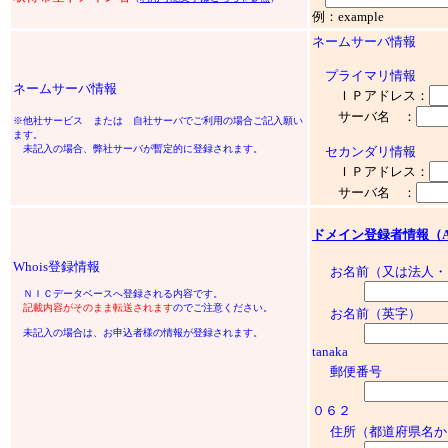
例：example
ネームサーバ情報
プライマリ情報
ネームサーバ情報
ＩＰアドレス：
サーバ名 ：
※他社サービス または 自社サーバでご利用の場合ご記入願い
ます。
未記入の場合、弊社サーバが暫定的に登録されます。
セカンダリ情報
ＩＰアドレス：
サーバ名 ：
ドメイン登録者情報（Admini
Whois登録情報
お名前（又は法人・
ＮＩＣデータベースへ登録される内容です。
記載内容がそのまま転送されます
のでご注意ください。
お名前（英字）
未記入の場合は、お申込者様の情報が登録されます。
tanaka
郵便番号
０６２
住所（都道府県名か