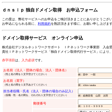
ｄｎｓｉｐ 独自ドメイン取得 お申込フォーム
この度は、弊社サービスへのお申込をご検討頂きまことにありがとうござ
お申込になられる前に、
利用規約
を熟読頂きます様に、お願い申し上げま
ドメイン取得サービス オンライン申込
株式会社デジタルネットワークサポート ＩＰネットワーク事業部 入会
貴社ＩＰネットワークサービス「独自ドメイン取得代行サービス」により
赤字項目
は、
入力必須
です。
お名前（法人・団体の場合、法人・団体名）
（性と名の間を１文字空けてください）
例：田中 一郎
お名前（英字）
（性と名の間を１文字あけてください）
例：ichiro tanaka
担当者役職・氏名（法人・団体の場合のみ記入）
（役職・性・名の間を、それぞれ１文字空けてください）
例：総務部長 山田 太郎
郵便番号
例：１００－９９９９