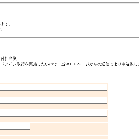
います。
す。
受付担当殿
、ドメイン取得を実施したいので、当ＷＥＢページからの送信により申込致し