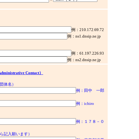
例：210.172.69.72
例：ns1.dnsip.ne.jp
例：61.197.226.93
例：ns2.dnsip.ne.jp
strative Contact）
団体名）
例：田中 一郎
例：ichiro
例：１７８－０
ら記入願います）