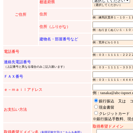
都道府県
（選択してください）
住所
ご住所
例：練馬区貫井１－１０－１
住所（ふりがな）
例：ねりまくぬくい１－１０
建物名・部屋番号など
例：荒井ビル１０１
電話番号
例：０３－１１１１－２２２
連絡先電話番号
（上記番号と異なる場合のみご記入願います）
例：０３－１１１１－３３３
ＦＡＸ番号
例：０３－１１１１－４４４
ｅ－ｍａｉｌアドレス
例：tanaka@abc-ispnet.n
銀行振込 又は 
現金書留
お支払い方法
クレジットカード
※銀行振込手数料、現
取得希望ドメイン
取得希望ドメイン名
（
利用可能文字はこちらを参照
）