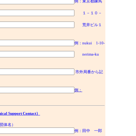
例：東京都練馬
１－１０－
荒井ビル１
例：nukui 1-10-
nerima-ku
市外局番から記
例：
 Support Contact）
団体名）
例：田中 一郎