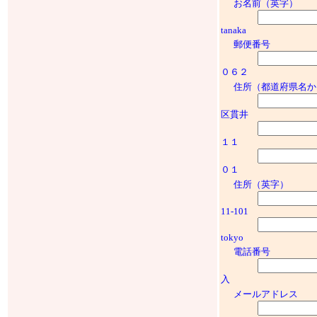
お名前（英字）
tanaka
郵便番号
０６２
住所（都道府県名か
区貫井
１１
０１
住所（英字）
11-101
tokyo
電話番号
入
メールアドレス