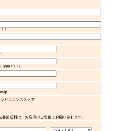
１
－１１
２
３（内線１１５）
４
e.jp
コンビニエンスストア
金書留送料は、お客様のご負担でお願い致します。
．