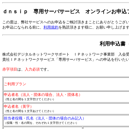
ｄｎｓｉｐ 専用サーバサービス オンラインお申込
この度は、弊社サービスへのお申込をご検討頂きまことにありがとうござ
お申込になられる前に、
利用規約
を熟読頂きます様に、お願い申し上げま
利用申込書
株式会社デジタルネットワークサポート ＩＰネットワーク事業部 入会
貴社ＩＰネットワークサービス「専用サーバサービス」への申込を行いた
赤字項目
は、
入力必須
です。
ご利用プラン
申込者名（法人・団体の場合、法人・団体名）
（性と名の間を１文字空けてください）
申込者名（英字）
（性と名の間を１文字あけてください）
担当者役職・氏名（法人・団体の場合のみ記入）
（役職・性・名の間を、それぞれ１文字空けてください）