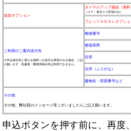
ダイヤルアップ接続（無料
（ＡＰ：東京０３区域のみ）
追加オプション
フレッツＡＤＳＬオプショ
郵便番号
都道府県
ご利用のご案内送付先
住所
※申込者住所と異なる場所への送付を希望される場合、ご記
入願います 私書箱・郵便局留め等は利用できません。
住所（ふりがな）
建物名・部屋番号など
その他
その他、弊社宛のメッセージ等ございましたらご記入願います。
申込ボタンを押す前に、再度