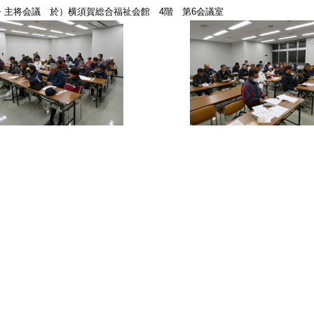
大会監督・主将会議 於）横須賀総合福祉会館 4階 第6会議室