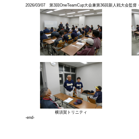
2026/03/07 第3回OneTeamCup大会兼第36回新人戦
横須賀トリニティ
-end-