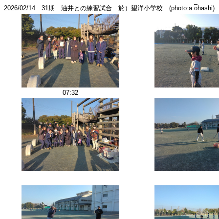
2026/02/14 31期 油井との練習試合 於）望洋小学校 (photo:a.
o
hashi)
07:32