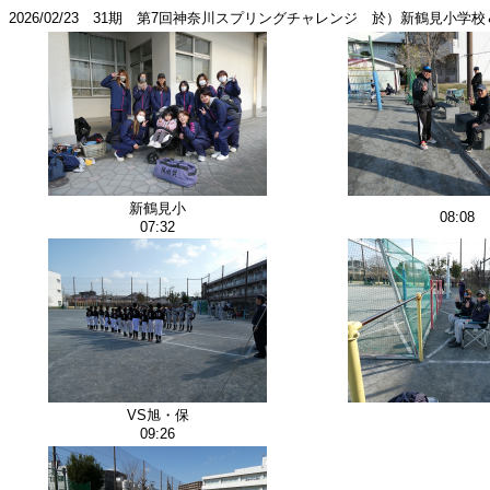
2026/02/23 31期 第7回神奈川スプリングチャレンジ 於）新鶴見小学校＆新
新鶴見小
08:08
07:32
VS旭・保
09:26