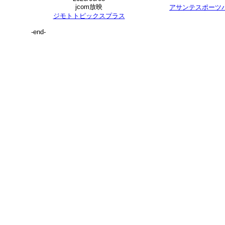
jcom放映
アサンテスポーツ
ジモトトピックスプラス
-end-