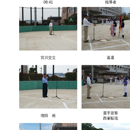
08:41
指導者
宮川交立
返還
選手宣誓
増田 裕
西峯駈琉