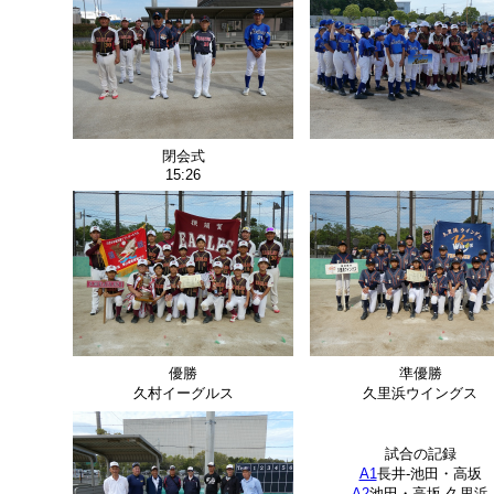
閉会式
15:26
優勝
準優勝
久村イーグルス
久里浜ウイングス
試合の記録
A1
長井-池田・高坂
A2
池田・高坂-久里浜