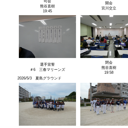
司会
開会
熊谷直樹
宮川交立
19:45
閉会
選手宣誓
熊谷直樹
＃6 三春マリーンズ
19:58
2026/5/3 夏島グラウンド