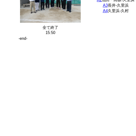
A3
長井-久里浜
A4
久里浜-久村
全て終了
15:50
-end-