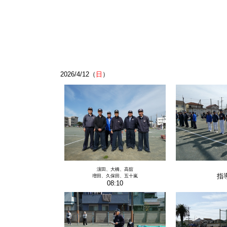
2026/4/12（
日
）
濵田、大橋、高舘
指
増田、久保田、五十嵐
08:10