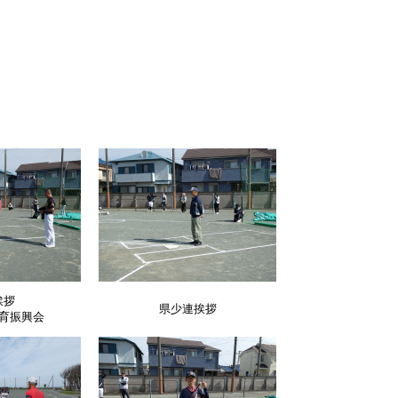
挨拶
県少連挨拶
育振興会