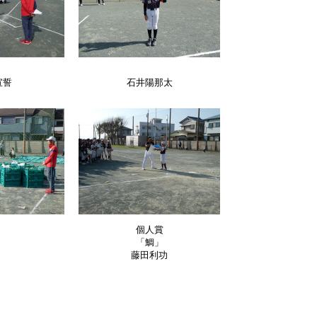
宣誓
石井陽那太
個人賞
「鯛」
藤田利功