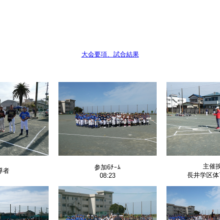
大会要項、試合結果
主催
参加6ﾁｰﾑ
導者
長井学区体
08:23