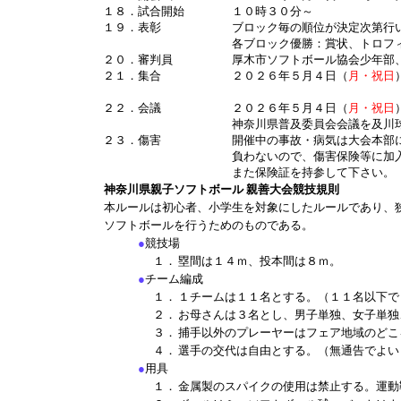
１８．試合開始
１０時３０分～
１９．表彰
ブロック毎の順位が決定次第行
各ブロック優勝：賞状、トロフ
２０．審判員
厚木市ソフトボール協会少年部
２１．集合
２０２６年５月４日（
月・祝日
２２．会議
２０２６年５月４日（
月・祝日
神奈川県普及委員会会議を及川
２３．傷害
開催中の事故・病気は大会本部
負わないので、傷害保険等に加入
また保険証を持参して下さい。
神奈川県
親子ソフトボール 親善大会競技規則
本ルールは初心者、小学生を対象にしたルールであり、
ソフトボールを行うためのものである。
●
競技場
１．
塁間は１４ｍ、投本間は８ｍ。
●
チーム編成
１．
１チームは１１名とする。（１１名以下で
２．
お母さんは３名とし、男子単独、女子単独
３．
捕手以外のプレーヤーはフェア地域のどこ
４．
選手の交代は自由とする。（無通告でよい
●
用具
１．
金属製のスパイクの使用は禁止する。運動