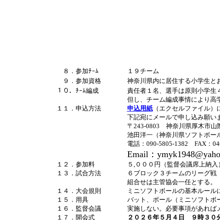
８．参加ﾁｰﾑ
１９チーム
９．参加資格
神奈川県内に居住する小学生と
１０．ﾁｰﾑ編成
責任者１名、選手は原則小学生
但し、チーム編成事情により高
１１．申込方法
申込用紙
（エクセルファイル）
下記宛にメールで申し込み願い
〒243-0803 神奈川県厚木市山際
池田洋一（神奈川県ソフトボー
電話：090-5805-1382 FAX：046
Email：ymyk1948@yahoo
１２．参加料
５,０００円（監督会議席上納入
１３．試合方法
６ブロック３チームのリーグ戦
組合せは主管協会一任とする。
１４．大会規則
ミニソフトボールの基本ルール
１５．用具
バット、ボール（ミニソフトボ
１６．監督会議
実施しない。必要事項があれば
１７．開会式
２０２６年５月４日 ９時３０