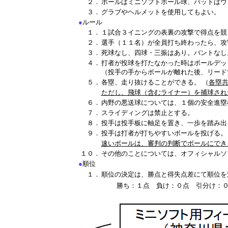
２．
ボールはミニソフトボール球、バットはウ
３．
グラブやヘルメットを使用してもよい。
●
ルール
１．
１試合３イニングの表裏の攻撃で得点を競
２．
選手（１１名）が全員打ち終わったら、攻
３．
死球なし、四球・三振はあり。バントなし
４．
打者が投球を打たなかった時はボールデッ
（投手の手からボールが離れた後、リード
５．
各塁、走り抜けることができる。 （
各塁
ただし、飛球（含むライナー）を捕球され
６．
内野の悪送球については、１個の安全進塁
７．
スライディングは禁止とする。
８．
投手は投手板に軸足を置き、一歩を踏み出
９．
投手は打者が打ちやすいボールを投げる。
速いボールは、審判の判断でボールにでき
１０．
その他のことについては、オフィシャルソ
●
順位
１．
順位の決定は、勝点と得失点差にて順位を
勝ち：１点 負け：０点 引分け：０