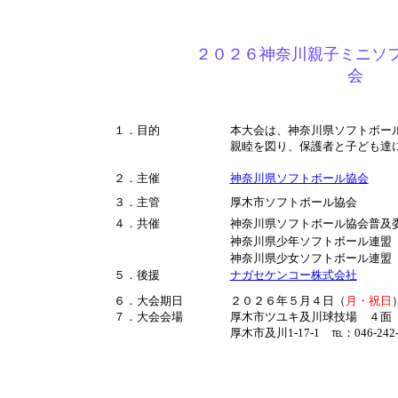
２０２６神奈川親子ミニソ
会
１．目的
本大会は、神奈川県ソフトボー
親睦を図り、保護者と子ども達
２．主催
神奈川県ソフトボール協会
３．主管
厚木市ソフトボール協会
４．共催
神奈川県ソフトボール協会普及
神奈川県少年ソフトボール連盟
神奈川県少女ソフトボール連盟
５．後援
ナガセケンコー株式会社
６．大会期日
２０２６年５月４日（
月・祝日
７．大会会場
厚木市ツユキ及川球技場 ４面 
厚木市及川1-17-1 ℡：046-2