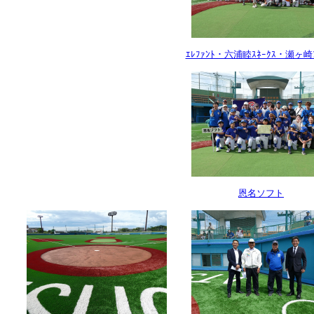
ｴﾚﾌｧﾝﾄ・六浦睦ｽﾈｰｸｽ・瀬ヶ崎ﾌ
恩名ソフト