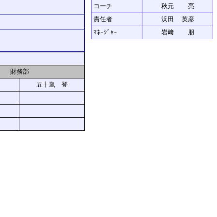
コーチ
秋元 亮
責任者
浜田 英彦
ﾏﾈｰｼﾞｬｰ
岩﨑 朋
財務部
五十嵐 登