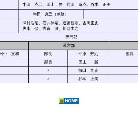
半田 克己、田上 勝 前田 竜克、谷本 正美
半田 克己（兼務）
澤村浩昭、石井伴靖、近藤智則、吉岡正史
輿水 健、吉倉 徹、川口由之
専門部
運営部
田中 直和
部長
平原 芳則
部長
部員
田上 勝
〃
前田 竜克
〃
谷本 正美