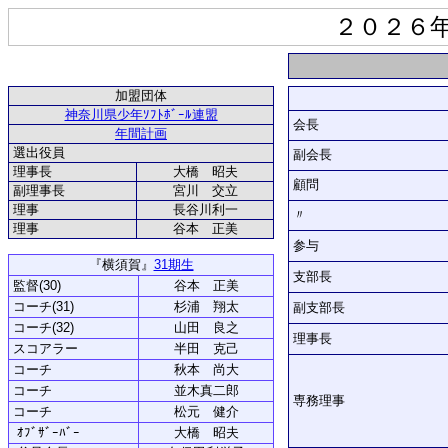
２０２６
加盟団体
神奈川県少年ｿﾌﾄﾎﾞｰﾙ連盟
会長
年間計画
選出役員
副会長
理事長
大橋 昭夫
顧問
副理事長
宮川 交立
理事
長谷川利一
〃
理事
谷本 正美
参与
『横須賀』
31期生
支部長
監督(30)
谷本 正美
コーチ(31)
杉浦 翔太
副支部長
コーチ(32)
山田 良之
理事長
スコアラー
半田 克己
コーチ
秋本 尚大
コーチ
並木真二郎
専務理事
コーチ
松元 健介
ｵﾌﾞｻﾞｰﾊﾞｰ
大橋 昭夫