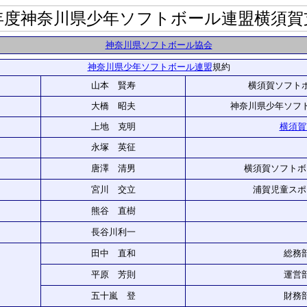
年度神奈川県少年ソフトボール連盟横須賀
神奈川県ソフトボール協会
神奈川県少年ソフトボール連盟
規約
山本 賢寿
横須賀ソフト
大橋 昭夫
神奈川県少年ソフ
上地 克明
横須賀
永塚 英征
唐澤 清男
横須賀ソフトボ
宮川 交立
浦賀児童スポ
熊谷 直樹
長谷川利一
田中 直和
総務
平原 芳則
運営
五十嵐 登
財務