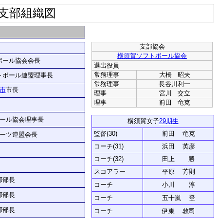
支部組織図
支部協会
横須賀ソフトボール協会
ボール協会会長
選出役員
常務理事
大橋 昭夫
トボール連盟理事長
常務理事
長谷川利一
市
市長
理事
宮川 交立
理事
前田 竜克
ール協会理事長
横須賀女子
29期生
監督(30)
前田 竜克
ーツ連盟会長
コーチ(31)
浜田 英彦
コーチ(32)
田上 勝
スコアラー
平原 芳則
部部長
コーチ
小川 淳
部部長
コーチ
五十嵐 登
部部長
コーチ
伊東 敦司