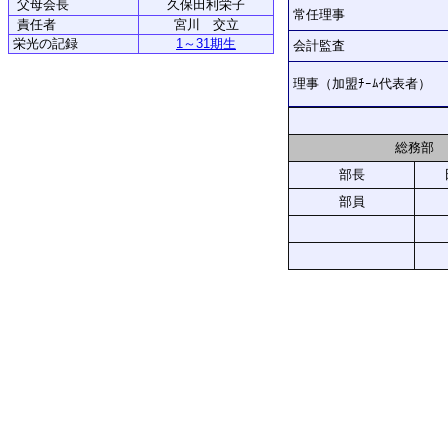
父母会長
久保田利栄子
常任理事
責任者
宮川 交立
栄光の記録
1～31期生
会計監査
理事（加盟ﾁｰﾑ代表者）
総務部
部長
部員