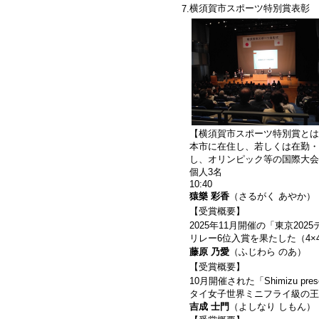
横須賀市スポーツ特別賞表彰
7.
【横須賀市スポーツ特別賞とは
本市に在住し、若しくは在勤・
し、オリンピック等の国際大会
個人3名
10:40
猿樂 彩香
（さるがく あやか）
【受賞概要】
2025年11月開催の「東京202
リレー6位入賞を果たした（4×
藤原 乃愛
（ふじわら のあ）
【受賞概要】
10月開催された「Shimizu pre
タイ女子世界ミニフライ級の王
吉成 士門
（よしなり しもん）