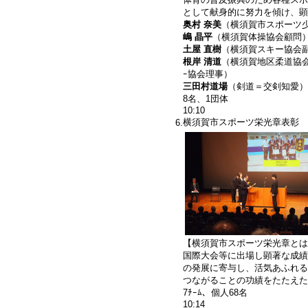
として献身的に努力を傾け、顕
奥村 奈美
（横須賀市スポーツ
嶋 晶平
（横須賀体操協会顧問
土屋 直樹
（横須賀スキー協会
根岸 清道
（横須賀地区柔道協
ｰ協会理事）
三田村道場
（剣道＝交剣知愛）
8名、1団体
10:10
横須賀市スポーツ栄光章表彰
6.
【横須賀市スポーツ栄光章とは
国際大会等に出場し顕著な成績
の発展に寄与し、活気あふれる
つながることの功績をたたえた
7ﾁｰﾑ、個人68名
10:14