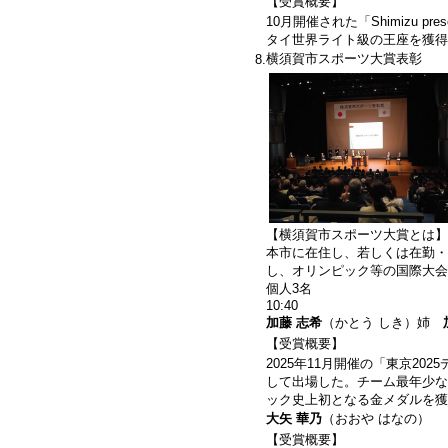
【受賞概要】
10月開催された「Shimizu pre
タイ世界ライト級の王座を獲得
横須賀市スポーツ大賞表彰
8.
【横須賀市スポーツ大賞とは】
本市に在住し、若しくは在勤・
し、オリンピック等の国際大会
個人3名
10:40
加藤 志希
（かとう しき）姉
【受賞概要】
2025年11月開催の「東京2
して出場した。チーム最年少な
ック史上初となる金メダルを獲
大矢 華乃
（おおや はなの）
【受賞概要】