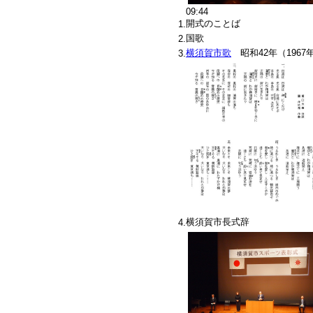
09:44
開式のことば
1.
国歌
2.
横須賀市歌
昭和42年（1967
3.
横須賀市長式辞
4.