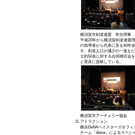
横須賀市剣道連盟 常任理事
平成20年から横須賀剣道連盟
の指導者から代表に至る40年
今、剣道人口が減少の一途をた
士約50名に対する合同稽古会
と普及に貢献している。
横須賀市アーチェリー協会
11.
アトラクション
横浜DeNAベイスターズオフ
チーム「diana」によるスペ