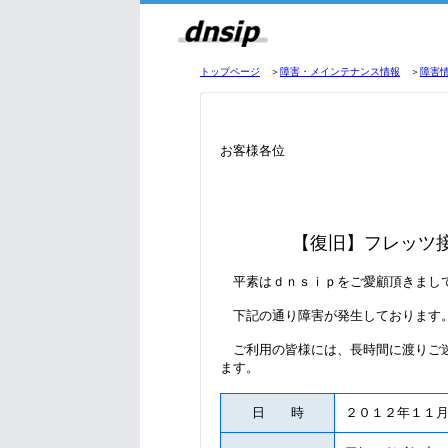
トップページ
＞
障害・メインテナンス情報
＞
障害
お客様各位
【復旧】
フレッツ
平素はｄｎｓｉｐをご愛顧頂きまし
下記の通り障害が発生しております
ご利用の皆様には、長時間に渡りご迷
ます。
日 時
２０１２年１１