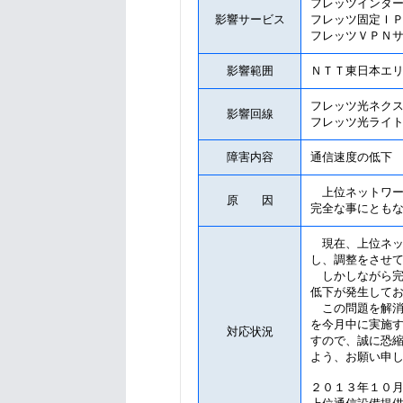
フレッツインタ
影響サービス
フレッツ固定Ｉ
フレッツＶＰＮ
影響範囲
ＮＴＴ東日本エ
フレッツ光ネク
影響回線
フレッツ光ライ
障害内容
通信速度の低下
上位ネットワー
原 因
完全な事にとも
現在、上位ネッ
し、調整をさせ
しかしながら完
低下が発生して
この問題を解消
を今月中に実施
対応状況
すので、誠に恐
よう、お願い申
２０１３年１０