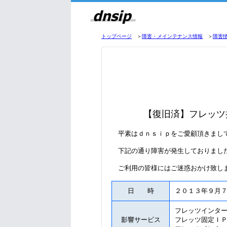
トップページ
＞
障害・メインテナンス情報
＞
障害
【復旧済】フレッツ
平素はｄｎｓｉｐをご愛顧頂きまし
下記の通り障害が発生しておりまし
ご利用の皆様にはご迷惑おかけ致しま
日 時
２０１３年９月
フレッツインタ
影響サービス
フレッツ固定Ｉ