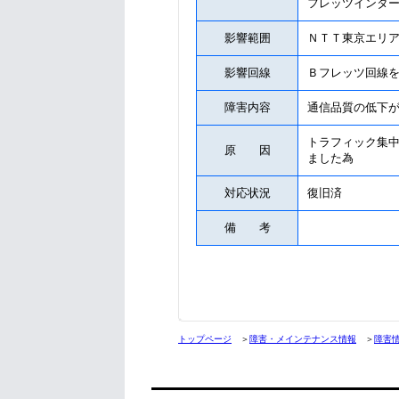
フレッツインタ
影響範囲
ＮＴＴ東京エリ
影響回線
Ｂフレッツ回線
障害内容
通信品質の低下
トラフィック集
原 因
ました為
対応状況
復旧済
備 考
トップページ
＞
障害・メインテナンス情報
＞
障害