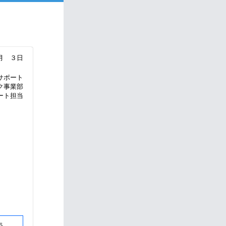
月 ３日
サポート
ク事業部
ート担当
５