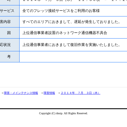
サービス
全てのフレッツ
接続サービスをご利用のお客様
害内容
すべてのエリアにおきまして、遅延が発生しておりました。
原 因
上位通信事業者設置のネットワーク通信機器不具合
応状況
上位通信事業者におきまして復旧作業を実施いたしました。
備 考
＞
障害・メインテナンス情報
＞
障害情報
＞
２０１４年 ７月 ３日（木）
Copyright (C) dnsip. All Rights Reserved.