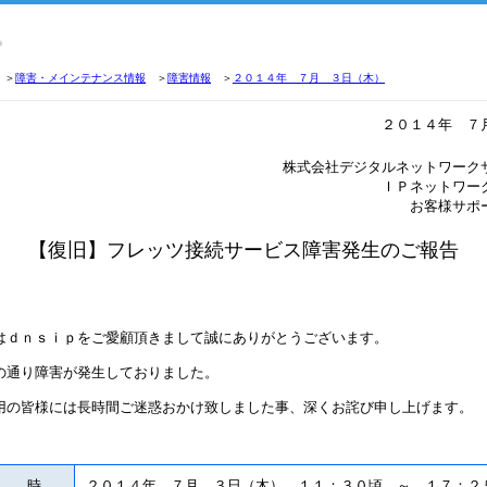
＞
障害・メインテナンス情報
＞
障害情報
＞
２０１４年 ７月 ３日（木）
２０１４年 ７
株式会社デジタルネットワーク
ＩＰネットワー
お客様サポ
【復旧】フレッツ接続サービス障害発生のご報告
ｄｎｓｉｐをご愛顧頂きまして誠にありがとうございます。
通り障害が発生しておりました。
の皆様には長時間ご迷惑おかけ致しました事、深くお詫び申し上げます。
日 時
２０１４年 ７月 ３日（木） １１：３０頃 ～ １７：２