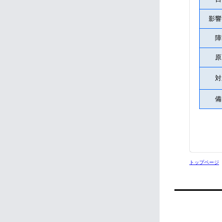
影響
障
対
トップページ