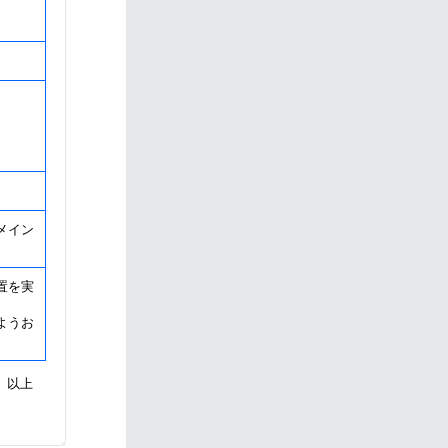
メイン
置を実
ようお
以上