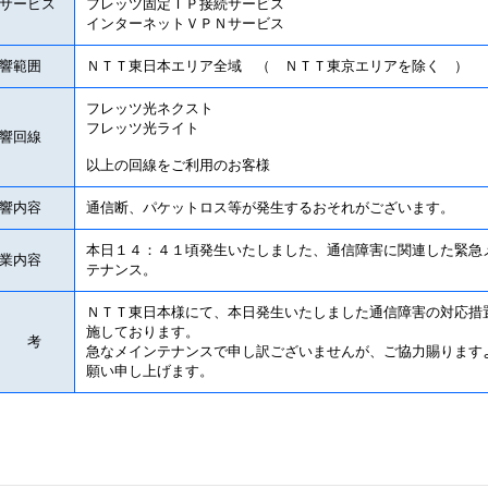
サービス
フレッツ固定ＩＰ接続サービス
インターネットＶＰＮサービス
響範囲
ＮＴＴ東日本エリア全域 （ ＮＴＴ東京エリアを除く ）
フレッツ光ネクスト
フレッツ光ライト
響回線
以上の回線をご利用のお客様
響内容
通信断、パケットロス等が発生するおそれがございます。
本日１４：４１頃発生いたしました、通信障害に関連した緊急
業内容
テナンス。
ＮＴＴ東日本様にて、本日発生いたしました通信障害の対応措
施しております。
備 考
急なメインテナンスで申し訳ございませんが、ご協力賜ります
願い申し上げます。