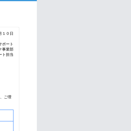
月１０日
サポート
ク事業部
ート担当
、ご理