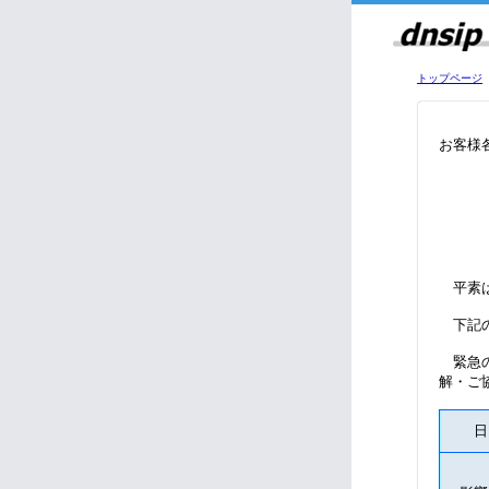
トップページ
お客様
平素は
下記の
緊急の
解・ご