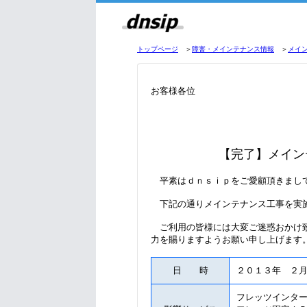
トップページ
＞
障害・メインテナンス情報
＞
メイ
お客様各位
【完了】
メイン
平素はｄｎｓｉｐをご愛顧頂きまし
下記の通りメインテナンス工事を実
ご利用の皆様には大変ご迷惑おかけ致
力を賜りますようお願い申し上げます
日 時
２０１３年 ２
フレッツインタ