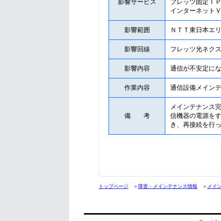
影響サービス
フレッツ固定Ｉ
インターネット
影響範囲
ＮＴＴ東日本エ
影響回線
フレッツ光ネク
影響内容
通信が不安定に
作業内容
通信設備メイン
メインテナンス
備 考
信機器の電源を
き、再接続を行
トップページ
＞
障害・メインテナンス情報
＞
メイ