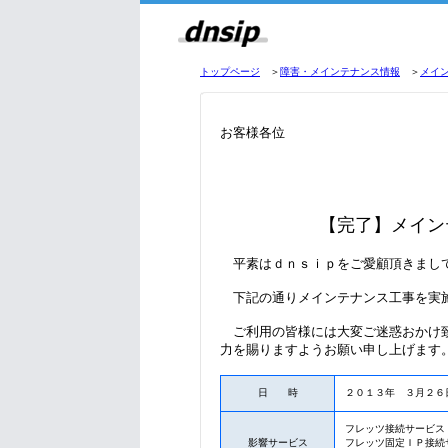
トップページ
＞
障害・メインテナンス情報
＞
メイ
お客様各位
【完了】メイン
平素はｄｎｓｉｐをご愛顧頂きまし
下記の通りメインテナンス工事を実
ご利用の皆様には大変ご迷惑おかけ致
力を賜りますようお願い申し上げます
日 時
２０１３年 ３月２６
フレッツ接続サービス
影響サービス
フレッツ固定ＩＰ接続