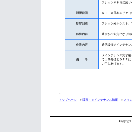
フレッツＶＰＮ接続サ
影響範囲
ＮＴＴ東日本エリア（
影響回線
フレッツ光ネクスト、
影響内容
通信が不安定になり切
作業内容
通信設備メインテナン
メインテナンス完了後
備 考
て１５分ほどＯＦＦに
い申しあげます。
トップページ
＞
障害・メインテナンス情報
＞
メイ
Copyright 