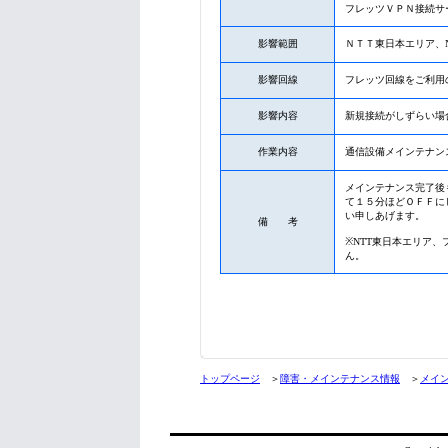
フレッツＶＰＮ接続サ
影響範囲
ＮＴＴ東日本エリア、
影響回線
フレッツ回線をご利用
影響内容
新規接続がしずらい場
作業内容
通信設備メインテナン
メインテナンス完了後
て１５分ほどＯＦＦに
い申しあげます。
備 考
※NTT東日本エリア
ん。
トップページ
＞
障害・メインテナンス情報
＞
メイ