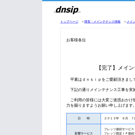
トップページ
＞
障害・メインテナンス情報
＞
メイ
お客様各位
【完了】
メイン
平素はｄｎｓｉｐをご愛顧頂きまし
下記の通りメインテナンス工事を実
ご利用の皆様には大変ご迷惑おかけ致
力を賜りますようお願い申し上げます
日 時
２０１３年 ６月 ７
フレッツ接続サービス
影響サービス
フレッツ固定ＩＰ接続