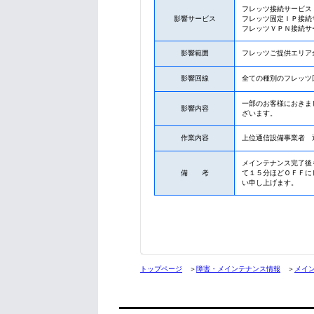
フレッツ接続サービス
影響サービス
フレッツ固定ＩＰ接続
フレッツＶＰＮ接続サ
影響範囲
フレッツご提供エリア
影響回線
全ての種別のフレッツ
一部のお客様におきま
影響内容
ざいます。
作業内容
上位通信設備事業者 
メインテナンス完了後
備 考
て１５分ほどＯＦＦに
い申し上げます。
トップページ
＞
障害・メインテナンス情報
＞
メイ