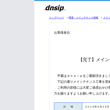
トップページ
＞
障害・メインテナンス情報
＞
メイ
お客様各位
【完了】メイン
平素はｄｎｓｉｐをご愛顧頂きまし
下記の通りメインテナンス工事を実
ご利用の皆様には大変ご迷惑おかけ致
力を賜りますようお願い申し上げます
日 時
２０１６年５月２５日