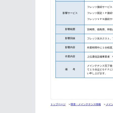
フレッツ接続サービス
影響サービス
フレッツ固定ＩＰ接続
フレッツＶＰＮ接続サ
影響範囲
宮崎県、徳島県、和歌
影響回線
フレッツ光ネクスト、
影響内容
作業時間中に１分程度
作業内容
上位通信設備事業者 
メインテナンス完了後
備 考
て１５分ほどＯＦＦに
い申し上げます。
トップページ
＞
障害・メインテナンス情報
＞
メイ