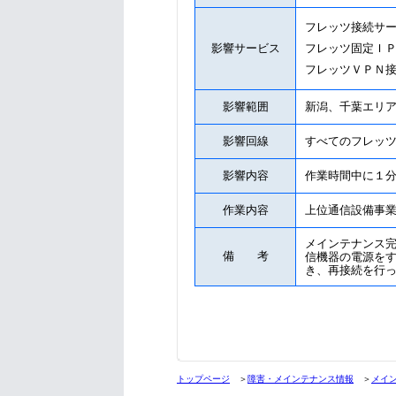
フレッツ接続サ
影響サービス
フレッツ固定Ｉ
フレッツＶＰＮ
影響範囲
新潟、千葉エリ
影響回線
すべてのフレッ
影響内容
作業時間中に１
作業内容
上位通信設備事
メインテナンス
備 考
信機器の電源を
き、再接続を行
トップページ
＞
障害・メインテナンス情報
＞
メイ