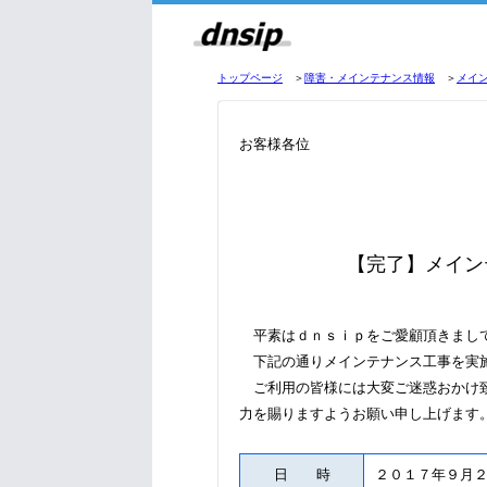
トップページ
＞
障害・メインテナンス情報
＞
メイ
お客様各位
【完了】メイン
平素はｄｎｓｉｐをご愛顧頂きまし
下記の通りメインテナンス工事を実
ご利用の皆様には大変ご迷惑おかけ致
力を賜りますようお願い申し上げます
日 時
２０１７年９月