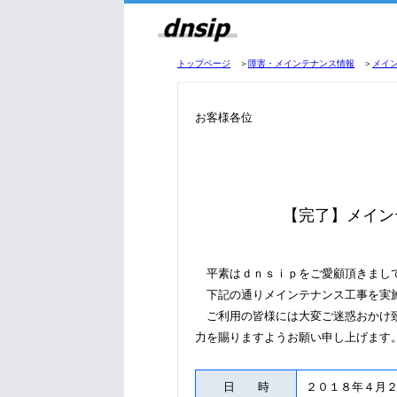
トップページ
＞
障害・メインテナンス情報
＞
メイ
お客様各位
【完了】メイン
平素はｄｎｓｉｐをご愛顧頂きまし
下記の通りメインテナンス工事を実
ご利用の皆様には大変ご迷惑おかけ致
力を賜りますようお願い申し上げます
日 時
２０１８年４月