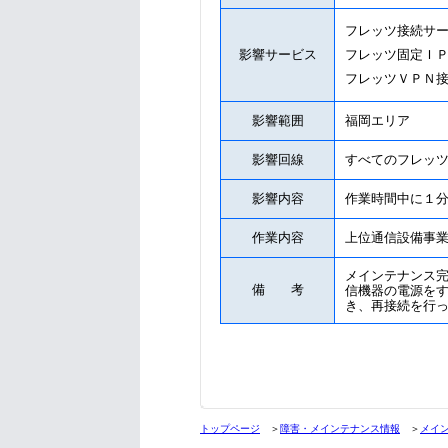
フレッツ接続サ
影響サービス
フレッツ固定Ｉ
フレッツＶＰＮ
影響範囲
福岡エリア
影響回線
すべてのフレッ
影響内容
作業時間中に１
作業内容
上位通信設備事
メインテナンス
備 考
信機器の電源を
き、再接続を行
トップページ
＞
障害・メインテナンス情報
＞
メイ