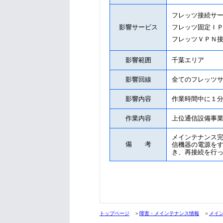
フレッツ接続サ
影響サービス
フレッツ固定Ｉ
フレッツＶＰＮ
影響範囲
千葉エリア
影響回線
全てのフレッツ
影響内容
作業時間中に１
作業内容
上位通信設備事
メインテナンス
備 考
信機器の電源を
き、再接続を行
トップページ
＞
障害・メインテナンス情報
＞
メイ