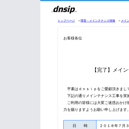
トップページ
＞
障害・メインテナンス情報
＞
メイ
お客様各位
【完了】メイン
平素はｄｎｓｉｐをご愛顧頂きまし
下記の通りメインテナンス工事を実
ご利用の皆様には大変ご迷惑おかけ致
力を賜りますようお願い申し上げます
日 時
２０１８年７月