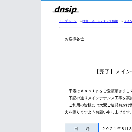
トップページ
＞
障害・メインテナンス情報
＞
メイ
お客様各位
【完了】メイン
平素はｄｎｓｉｐをご愛顧頂きまし
下記の通りメインテナンス工事を実
ご利用の皆様には大変ご迷惑おかけ致
力を賜りますようお願い申し上げます
日 時
２０２１年８月