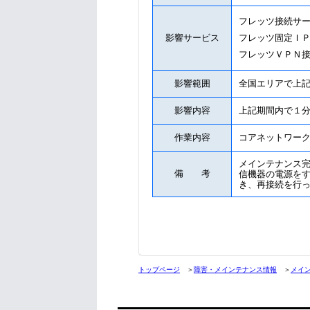
フレッツ接続サ
影響サービス
フレッツ固定Ｉ
フレッツＶＰＮ
影響範囲
全国エリアで上
影響内容
上記期間内で１
作業内容
コアネットワー
メインテナンス
備 考
信機器の電源を
き、再接続を行
トップページ
＞
障害・メインテナンス情報
＞
メイ