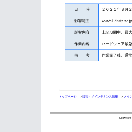
日 時
２０２１年８月
影響範囲
wwwb1.dnsip.
影響内容
上記期間中、最大
作業内容
ハードウェア緊
備 考
作業完了後、通
トップページ
＞
障害・メインテナンス情報
＞
メイ
Copyright 