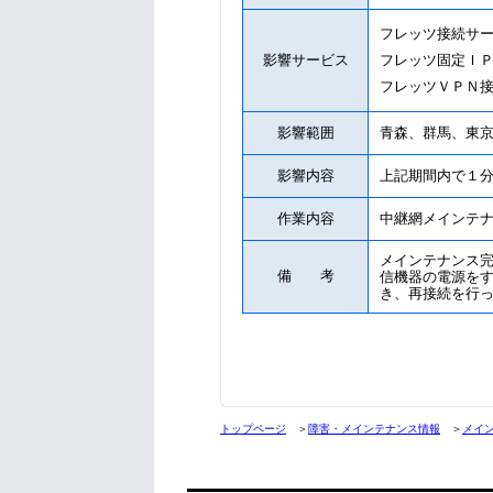
フレッツ接続サ
影響サービス
フレッツ固定Ｉ
フレッツＶＰＮ
影響範囲
青森、群馬、東
影響内容
上記期間内で１
作業内容
中継網メインテ
メインテナンス
備 考
信機器の電源を
き、再接続を行
トップページ
＞
障害・メインテナンス情報
＞
メイ