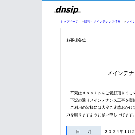
トップページ
＞
障害・メインテナンス情報
＞
メイ
お客様各位
メインテナ
平素はｄｎｓｉｐをご愛顧頂きまし
下記の通りメインテナンス工事を実
ご利用の皆様には大変ご迷惑おかけ致
力を賜りますようお願い申し上げます
日 時
２０２４年１月