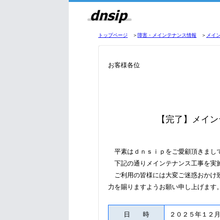
トップページ
＞
障害・メインテナンス情報
＞
メイ
お客様各位
【完了】メイン
平素はｄｎｓｉｐをご愛顧頂きまし
下記の通りメインテナンス工事を実
ご利用の皆様には大変ご迷惑おかけ致
力を賜りますようお願い申し上げます
日 時
２０２５年１２