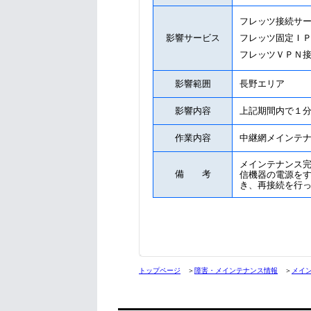
フレッツ接続サ
影響サービス
フレッツ固定Ｉ
フレッツＶＰＮ
影響範囲
長野エリア
影響内容
上記期間内で１
作業内容
中継網メインテ
メインテナンス
備 考
信機器の電源を
き、再接続を行
トップページ
＞
障害・メインテナンス情報
＞
メイ