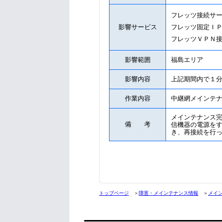
フレッツ接続サ
影響サービス
フレッツ固定Ｉ
フレッツＶＰＮ
影響範囲
福島エリア
影響内容
上記期間内で１
作業内容
中継網メインテ
メインテナンス
備 考
信機器の電源を
き、再接続を行
トップページ
＞
障害・メインテナンス情報
＞
メイ