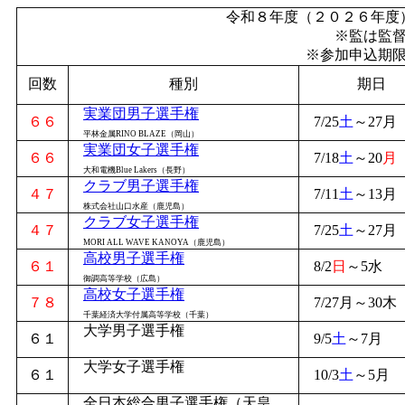
令和８年度（２０２６年度
※監は監
※参加申込期
回数
種別
期日
実業団男子選手権
６６
7/25
土
～27月
平林金属RINO BLAZE（岡山）
実業団女子選手権
６６
7/18
土
～20
月
大和電機Blue Lakers（長野）
クラブ男子選手権
４７
7/11
土
～13月
株式会社山口水産（鹿児島）
クラブ女子選手権
４７
7/25
土
～27月
MORI ALL WAVE KANOYA（鹿児島）
高校男子選手権
６１
8/2
日
～5水
御調高等学校（広島）
高校女子選手権
７８
7/27月～30木
千葉経済大学付属高等学校（千葉）
大学男子選手権
６１
9/5
土
～7月
大学女子選手権
６１
10/3
土
～5月
全日本総合男子選手権（天皇