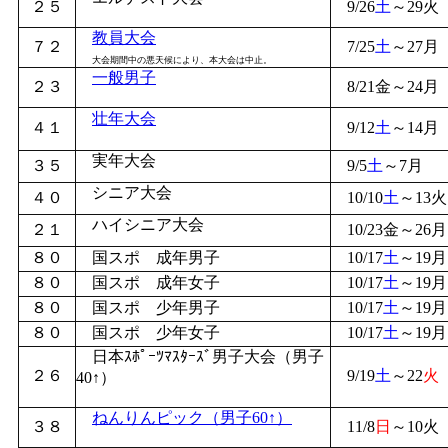
２５
9/26
土
～29火
教員大会
７２
7/25
土
～27月
大会期間中の悪天候により、本大会は中止。
一般男子
２３
8/21金～24月
壮年大会
４１
9/12
土
～14月
実年大会
３５
9/5
土
～7月
シニア大会
４０
10/10
土
～13火
ハイシニア大会
２１
10/23金～26月
８０
国スポ 成年男子
10/17
土
～19月
８０
国スポ 成年女子
10/17
土
～19月
８０
国スポ 少年男子
10/17
土
～19月
８０
国スポ 少年女子
10/17
土
～19月
日本ｽﾎﾟｰﾂﾏｽﾀｰｽﾞ男子大会（男子
２６
9/19
土
～22
火
40↑）
ねんりんピック（男子60↑）
３８
11/8
日
～10火