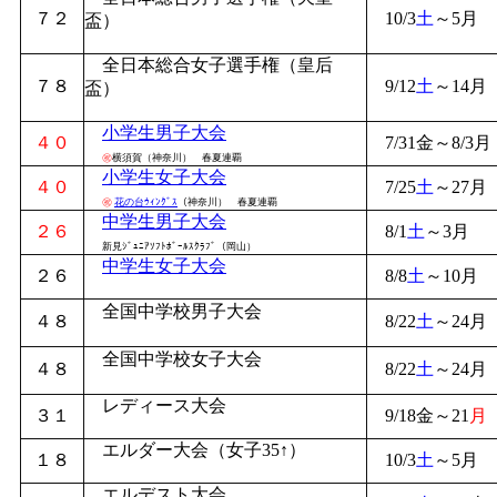
７２
10/3
土
～5月
盃）
全日本総合女子選手権（皇后
７８
9/12
土
～14月
盃）
小学生男子大会
４０
7/31金～8/3月
㊗
横須賀（神奈川） 春夏連覇
小学生女子大会
４０
7/25
土
～27月
㊗
花の台ｳｨﾝｸﾞｽ
（神奈川） 春夏連覇
中学生男子大会
２６
8/1
土
～3月
新見ｼﾞｭﾆｱｿﾌﾄﾎﾞｰﾙｽｸﾗﾌﾞ（岡山）
中学生女子大会
２６
8/8
土
～10月
全国中学校男子大会
４８
8/22
土
～24月
全国中学校女子大会
４８
8/22
土
～24月
レディース大会
３１
9/18金～21
月
エルダー大会（女子35↑）
１８
10/3
土
～5月
エルデスト大会