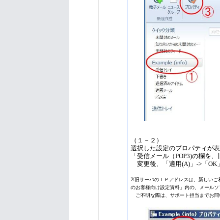
（１－２）
選択した設定のプロパティが表
「受信メール（POP3)の欄を
変更後、「適用(A)」->「O
※旧サーバのＩＰアドレスは、新しいご
のお客様向け設定資料」内の、メールソ
ご不明な際は、サポート担当までお問