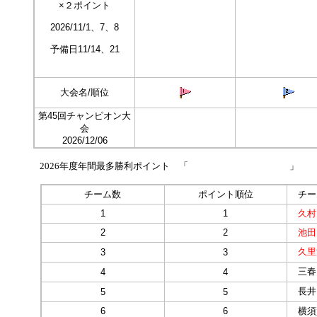
×２ポイント
2026/11/1、7、8
予備日11/14、21
大会名/順位
第45回チャンピオン大
会
2026/12/06
2026年度年間最多勝利ポイント 「 」
チーム数
ポイント順位
チー
1
1
久村
2
2
池田
久里
3
3
三春
4
4
長井
5
5
6
6
横須