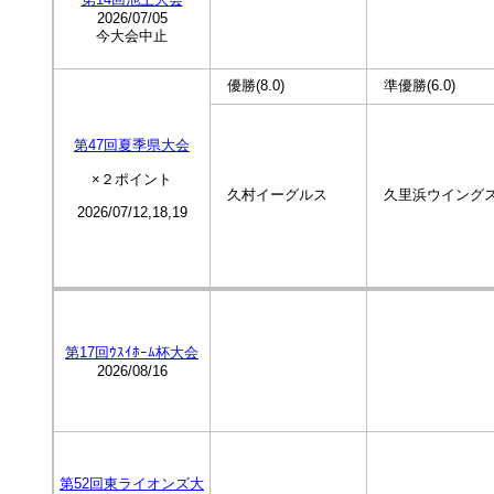
2026/07/05
今大会中止
優勝(8.0)
準優勝(6.0)
第47回夏季県大会
×２ポイント
久村イーグルス
久里浜ウイング
2026/07/12,18,19
第17回ｳｽｲﾎｰﾑ杯大会
2026/08/16
第52回東ライオンズ大