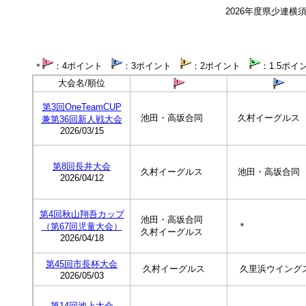
2026年度県少連
：4ポイント
：3ポイント
：2ポイント
：1.5ポイ
＊
大会名/順位
第3回OneTeamCUP
池田・高坂合同
久村イーグルス
兼第36回新人戦大会
2026/03/15
第8回長井大会
久村イーグルス
池田・高坂合同
2026/04/12
第4回秋山翔吾カップ
池田・高坂合同
＊
（第67回児童大会）
久村イーグルス
2026/04/18
第45回市長杯大会
久村イーグルス
久里浜ウイング
2026/05/0
3
第14回池上大会